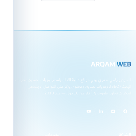
ARQAM
WEB
استوديو رقمي احترافي يبني مواقع عالية الأداء، واستراتيجيات تحسين محركات
البحث (SEO)، وهويات بصرية، ومحتوى يركّز على التواصل الاجتماعي
لعلامات تجارية طموحة في أكثر من 10 دول — منذ 2010.
الشركة
الخدمات