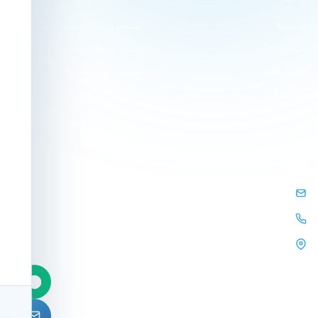
الرئيسية
تصميم وتطوير المواقع الإلكترونية
من نحن
تحسين محركات البحث (SEO)
تواصل معنا
تصميم الهوية البصرية
عملاءنا
أعمالنا
تواصل معنا
info@arqamweb.com
+201118721404
44 المحور المركزي، السرايا
مول، الشيخ زايد، الجيزة، مصر.