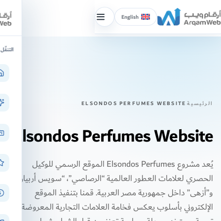
English
إظهار/
إخفاء
خطّ
القائمة
التنقّل
لى
لمحتوى
الرئيسية
ELSONDOS PERFUMES WEBSITE
Elsondos Perfumes Website
يُعد مشروع Elsondos Perfumes الموقع الرسمي للوكيل
الحصري لعلامات العطور العالمية “الرصاصي”، “سويس أربيان”،
و”أزهى” داخل جمهورية مصر العربية. قمنا بتنفيذ الموقع
الإلكتروني بأسلوب يعكس فخامة العلامات التجارية المعروضة، مع