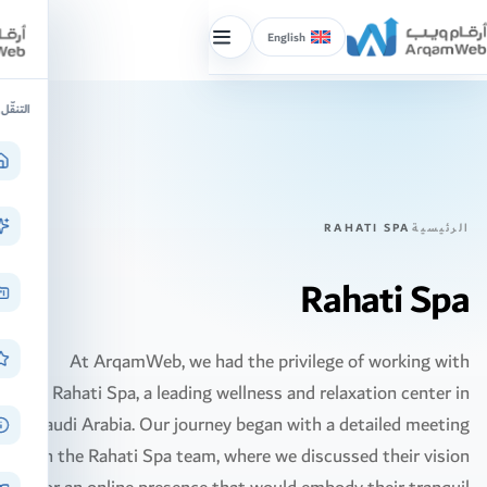
English
إظهار/
إخفاء
خطّ
القائمة
التنقّل
لى
لمحتوى
الرئيسية
RAHATI SPA
Rahati Spa
At ArqamWeb, we had the privilege of working with
Rahati Spa, a leading wellness and relaxation center in
Saudi Arabia. Our journey began with a detailed meeting
with the Rahati Spa team, where we discussed their vision