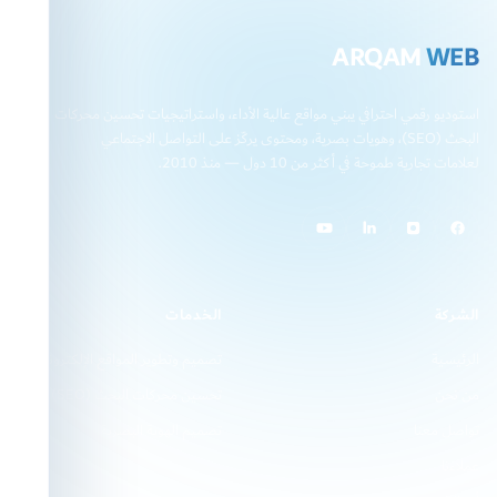
ARQAM
WEB
استوديو رقمي احترافي يبني مواقع عالية الأداء، واستراتيجيات تحسين محركات
البحث (SEO)، وهويات بصرية، ومحتوى يركّز على التواصل الاجتماعي
لعلامات تجارية طموحة في أكثر من 10 دول — منذ 2010.
الشركة
الخدمات
الرئيسية
تصميم وتطوير المواقع الإلكترونية
من نحن
تحسين محركات البحث (SEO)
تواصل معنا
تصميم الهوية البصرية
عملاءنا