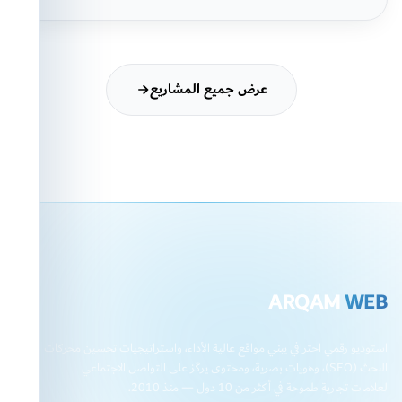
عرض جميع المشاريع
ARQAM
WEB
استوديو رقمي احترافي يبني مواقع عالية الأداء، واستراتيجيات تحسين محركات
البحث (SEO)، وهويات بصرية، ومحتوى يركّز على التواصل الاجتماعي
لعلامات تجارية طموحة في أكثر من 10 دول — منذ 2010.