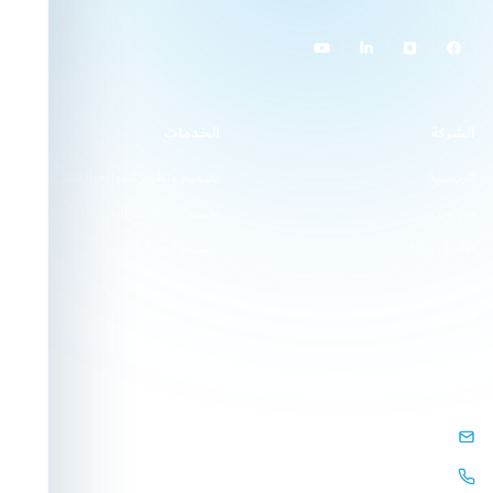
الشركة
الخدمات
الرئيسية
تصميم وتطوير المواقع الإلكترونية
من نحن
تحسين محركات البحث (SEO)
تواصل معنا
تصميم الهوية البصرية
عملاءنا
أعمالنا
تواصل معنا
info@arqamweb.com
+201118721404